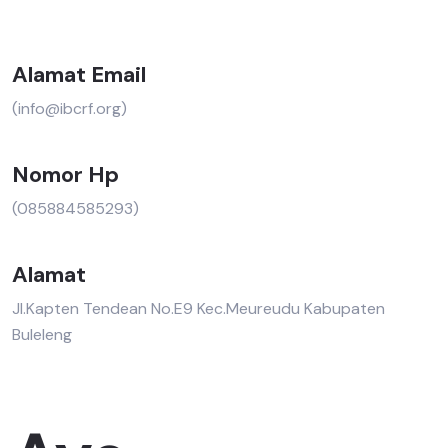
Alamat Email
(info@ibcrf.org)
Nomor Hp
(085884585293)
Alamat
Jl.Kapten Tendean No.E9 Kec.Meureudu Kabupaten
Buleleng